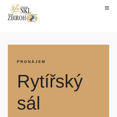
PRONÁJEM
Rytířský
sál