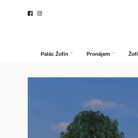
Palác Žofín
Pronájem
Žof