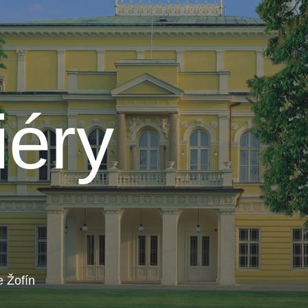
iéry
e Žofín