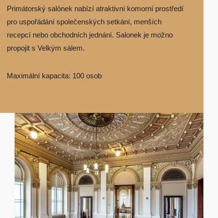
Primátorský salónek nabízí atraktivní komorní prostředí
pro uspořádání společenských setkání, menších
recepcí nebo obchodních jednání. Salonek je možno
propojit s Velkým sálem.
Maximální kapacita: 100 osob