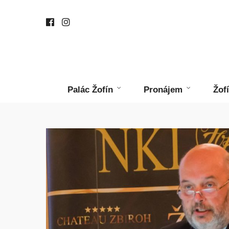
Palác Žofín
Pronájem
Žof