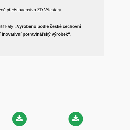
yně představenstva ZD Všestary
tifikáty
„Vyrobeno podle české cechovní
í inovativní potravinářský výrobek“
.