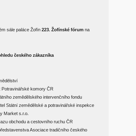
ém sále paláce Žofín
223. Žofínské fórum
na
ohledu českého zákazníka
mědělství
nt Potravinářské komory ČR
Státního zemědělského intervenčního fondu
ditel Státní zemědělské a potravinářské inspekce
y Market s.r.o.
Svazu obchodu a cestovního ruchu ČR
představenstva Asociace tradičního českého