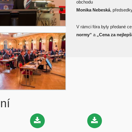
obchodu
Monika Nebeská
, předsedk
V rámci fóra byly předané cer
normy“
a
„Cena za nejlepš
ní