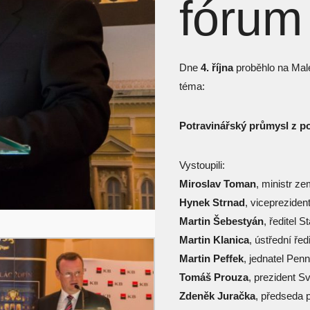
fórum
Dne
4. října
proběhlo na Mal
téma:
Potravinářský průmysl z p
Vystoupili:
Miroslav Toman
, ministr ze
Hynek Strnad
, viceprezide
Martin Šebestyán
, ředitel 
Martin Klanica
, ústřední ře
Martin Peffek
, jednatel Penn
Tomáš Prouza
, prezident 
Zdeněk Juračka
, předseda 