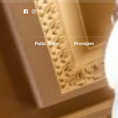
Palác Žofín
Pronájem
Žof