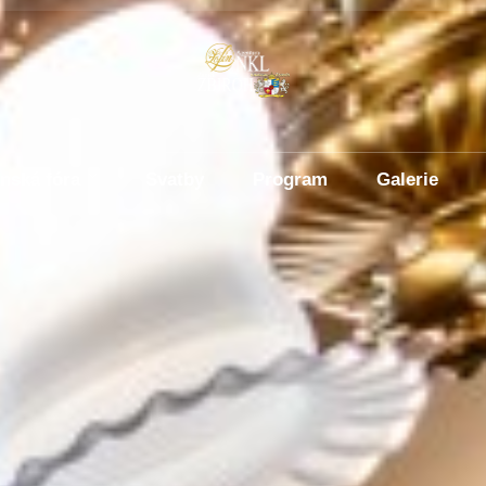
ínská fóra
Svatby
Program
Galerie